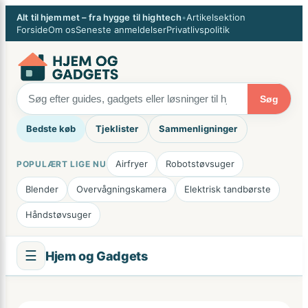
Spring
×
Alt til hjemmet – fra hygge til hightech
•
Artikelsektion
til
Forside
Om os
Seneste anmeldelser
Privatlivspolitik
indhold
Søg
Bedste køb
Tjeklister
Sammenligninger
Airfryer
Robotstøvsuger
POPULÆRT LIGE NU
Blender
Overvågningskamera
Elektrisk tandbørste
Håndstøvsuger
☰
Hjem og Gadgets