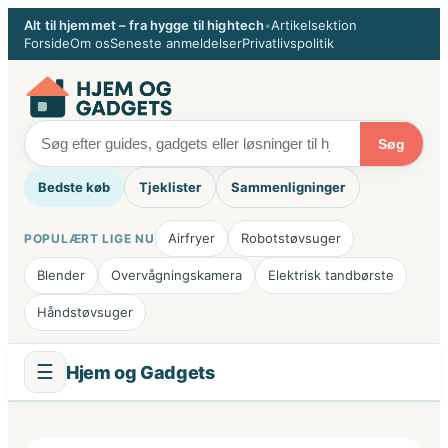
Spring
Alt til hjemmet – fra hygge til hightech
•
Artikelsektion
til
Forside
Om os
Seneste anmeldelser
Privatlivspolitik
indhold
Søg
Bedste køb
Tjeklister
Sammenligninger
Airfryer
Robotstøvsuger
POPULÆRT LIGE NU
Blender
Overvågningskamera
Elektrisk tandbørste
Håndstøvsuger
☰
Hjem og Gadgets