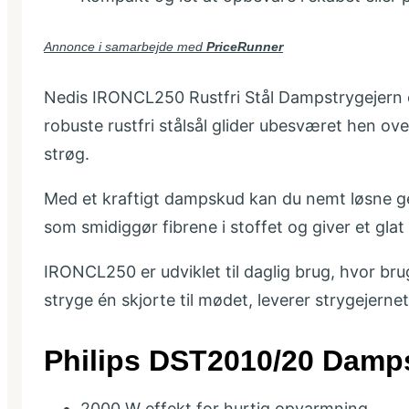
Annonce i samarbejde med
PriceRunner
Nedis IRONCL250 Rustfri Stål Dampstrygejern er 
robuste rustfri stålsål glider ubesværet hen over
strøg.
Med et kraftigt dampskud kan du nemt løsne genst
som smidiggør fibrene i stoffet og giver et gla
IRONCL250 er udviklet til daglig brug, hvor bru
stryge én skjorte til mødet, leverer strygejerne
Philips DST2010/20 Damp
2000 W effekt for hurtig opvarmning