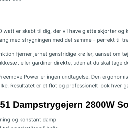
t er skabt til dig, der vil have glatte skjorter og 
gang med strygningen med det samme – perfekt til t
on fjerner jernet genstridige krøller, uanset om tøj
jakkesæt eller gardiner direkte, uden at du skal tage 
g Freemove Power er ingen undtagelse. Den ergonomis
silke. Resultatet er et flot og professionelt look hver g
151 Dampstrygejern 2800W So
mning og konstant damp