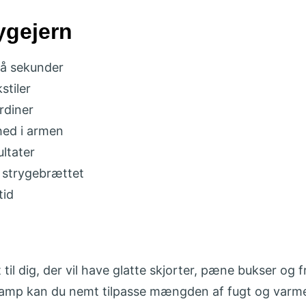
ygejern
få sekunder
stiler
ardiner
hed i armen
ltater
på strygebrættet
tid
il dig, der vil have glatte skjorter, pæne bukser og 
p kan du nemt tilpasse mængden af fugt og varme til 