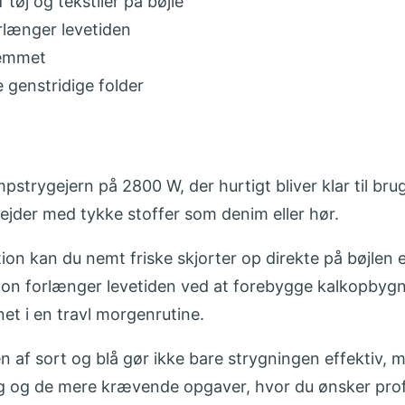
tøj og tekstiler på bøjle
rlænger levetiden
jemmet
 genstridige folder
pstrygejern på 2800 W, der hurtigt bliver klar til br
bejder med tykke stoffer som denim eller hør.
 kan du nemt friske skjorter op direkte på bøjlen e
on forlænger levetiden ved at forebygge kalkopbygn
net i en travl morgenrutine.
 sort og blå gør ikke bare strygningen effektiv, men
ing og de mere krævende opgaver, hvor du ønsker prof