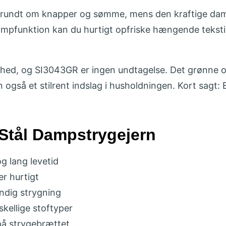
 rundt om knapper og sømme, mens den kraftige damp 
mpfunktion kan du hurtigt opfriske hængende tekstile
rhed, og SI3043GR er ingen undtagelse. Det grønne og 
 også et stilrent indslag i husholdningen. Kort sagt: E
Stål Dampstrygejern
og lang levetid
er hurtigt
undig strygning
kellige stoftyper
 på strygebrættet