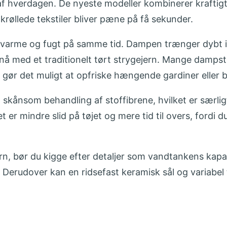
el af hverdagen. De nyeste modeller kombinerer kraft
krøllede tekstiler bliver pæne på få sekunder.
arme og fugt på samme tid. Dampen trænger dybt ind 
nå med et traditionelt tørt strygejern. Mange dampst
gør det muligt at opfriske hængende gardiner eller bl
nsom behandling af stof­fibrene, hvilket er særligt ny
t er mindre slid på tøjet og mere tid til overs, fordi 
ern, bør du kigge efter detaljer som vandtankens kapa
 Derudover kan en ridsefast keramisk sål og variabel 