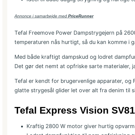
Annonce i samarbejde med
PriceRunner
Tefal Freemove Power Dampstrygejern på 2600 wat
temperaturen nås hurtigt, så du kan komme i 
Med både kraftigt dampskud og lodret dampfunkti
Det gør det nemt at opfriske sarte materialer, 
Tefal er kendt for brugervenlige apparater, o
glatte strygesål glider let over alt fra denim til 
Tefal Express Vision SV8
Kraftig 2800 W motor giver hurtig opvar