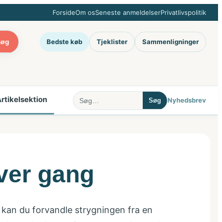
Forside
Om os
Seneste anmeldelser
Privatlivspolitik
Bedste køb
Tjeklister
Sammenligninger
Søg
rtikelsektion
Nyhedsbrev
Søg
hver gang
kan du forvandle strygningen fra en