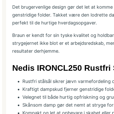
Det brugervenlige design gør det let at komme
genstridige folder. Takket være den lodrette da
perfekt til de hurtige hverdagsopgaver.
Braun er kendt for sin tyske kvalitet og holdba
strygejernet ikke blot er et arbejdsredskab, men
resultater derhjemme.
Nedis IRONCL250 Rustfri 
Rustfri stålsål sikrer jævn varmefordeling 
Kraftigt dampskud fjerner genstridige fold
Velegnet til både hurtig opfriskning og gr
Skånsom damp gør det nemt at stryge fors
Kompakt og let at opbevare i skabet eller