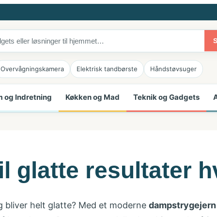
Overvågningskamera
Elektrisk tandbørste
Håndstøvsuger
 og Indretning
Køkken og Mad
Teknik og Gadgets
A
l glatte resultater 
ig bliver helt glatte? Med et moderne
dampstrygejern