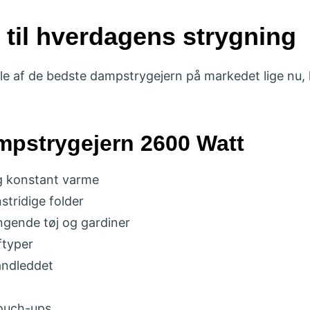
til hverdagens strygning
le af de bedste dampstrygejern på markedet lige nu, 
mpstrygejern 2600 Watt
g konstant varme
stridige folder
gende tøj og gardiner
ftyper
åndleddet
touch-ups