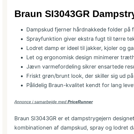
Braun SI3043GR Dampstr
Dampskud fjerner hårdnakkede folder på 
Sprayfunktion giver ekstra fugt til tørre tek
Lodret damp er ideel til jakker, kjoler og g
Let og ergonomisk design minimerer træt
Jævn varmefordeling sikrer ensartede resu
Friskt grøn/brunt look, der skiller sig ud 
Pålidelig Braun-kvalitet kendt for lang leve
Annonce i samarbejde med
PriceRunner
Braun SI3043GR er et dampstrygejern designet t
kombinationen af dampskud, spray og lodret dam