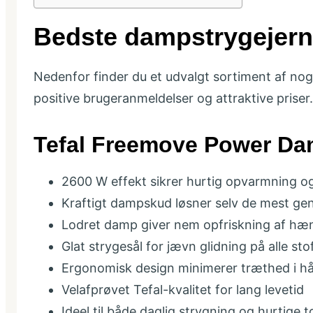
Bedste dampstrygejern 
Nedenfor finder du et udvalgt sortiment af nog
positive brugeranmeldelser og attraktive priser.
Tefal Freemove Power Da
2600 W effekt sikrer hurtig opvarmning o
Kraftigt dampskud løsner selv de mest gen
Lodret damp giver nem opfriskning af hæn
Glat strygesål for jævn glidning på alle sto
Ergonomisk design minimerer træthed i h
Velafprøvet Tefal-kvalitet for lang levetid
Ideel til både daglig strygning og hurtige 