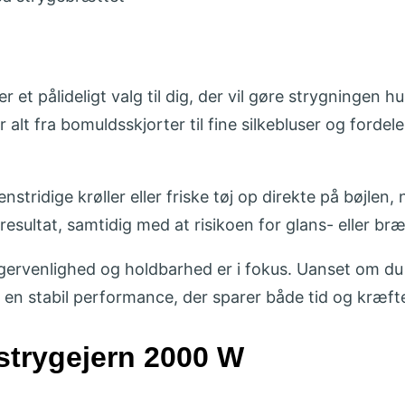
et pålideligt valg til dig, der vil gøre strygningen h
 alt fra bomuldsskjorter til fine silke­bluser og forde
ridige krøller eller friske tøj op direkte på bøjlen, 
t resultat, samtidig med at risikoen for glans- eller
gervenlighed og holdbarhed er i fokus. Uanset om du s
t en stabil performance, der sparer både tid og kræfte
strygejern 2000 W