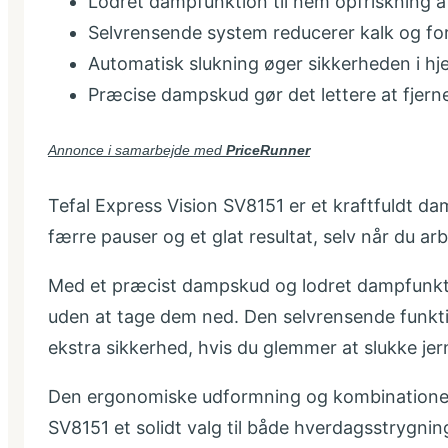
Lodret dampfunktion til nem opfriskning af 
Selvrensende system reducerer kalk og fo
Automatisk slukning øger sikkerheden i h
Præcise dampskud gør det lettere at fjerne
Annonce i samarbejde med
PriceRunner
Tefal Express Vision SV8151 er et kraftfuldt dam
færre pauser og et glat resultat, selv når du ar
Med et præcist dampskud og lodret dampfunktion
uden at tage dem ned. Den selvrensende funkti
ekstra sikkerhed, hvis du glemmer at slukke jer
Den ergonomiske udformning og kombinationen af
SV8151 et solidt valg til både hverdagsstrygn