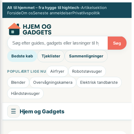
Spring
×
Alt til hjemmet – fra hygge til hightech
•
Artikelsektion
til
Forside
Om os
Seneste anmeldelser
Privatlivspolitik
indhold
Søg
Bedste køb
Tjeklister
Sammenligninger
Airfryer
Robotstøvsuger
POPULÆRT LIGE NU
Blender
Overvågningskamera
Elektrisk tandbørste
Håndstøvsuger
☰
Hjem og Gadgets