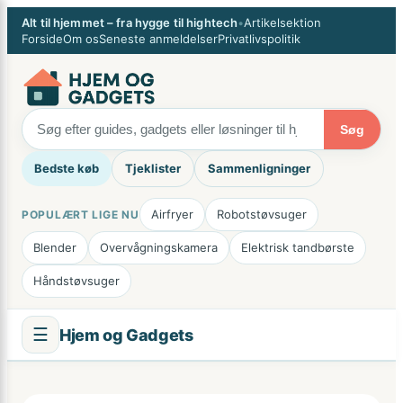
Spring
×
Alt til hjemmet – fra hygge til hightech
•
Artikelsektion
til
Forside
Om os
Seneste anmeldelser
Privatlivspolitik
indhold
Søg
Bedste køb
Tjeklister
Sammenligninger
Airfryer
Robotstøvsuger
POPULÆRT LIGE NU
Blender
Overvågningskamera
Elektrisk tandbørste
Håndstøvsuger
☰
Hjem og Gadgets