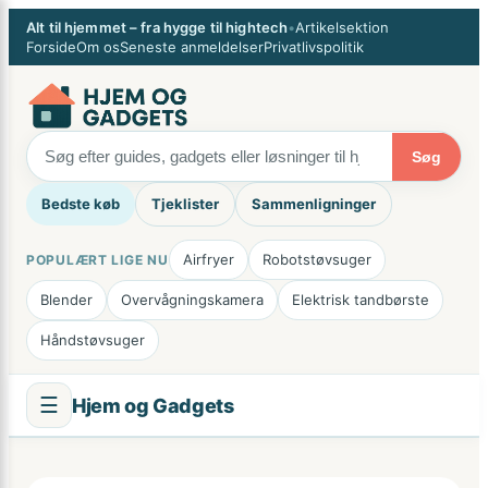
Spring
×
Alt til hjemmet – fra hygge til hightech
•
Artikelsektion
til
Forside
Om os
Seneste anmeldelser
Privatlivspolitik
indhold
Søg
Bedste køb
Tjeklister
Sammenligninger
Airfryer
Robotstøvsuger
POPULÆRT LIGE NU
Blender
Overvågningskamera
Elektrisk tandbørste
Håndstøvsuger
☰
Hjem og Gadgets