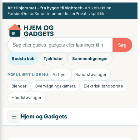
Spring
×
Alt til hjemmet – fra hygge til hightech
•
Artikelsektion
til
Forside
Om os
Seneste anmeldelser
Privatlivspolitik
indhold
Søg
Bedste køb
Tjeklister
Sammenligninger
Airfryer
Robotstøvsuger
POPULÆRT LIGE NU
Blender
Overvågningskamera
Elektrisk tandbørste
Håndstøvsuger
☰
Hjem og Gadgets